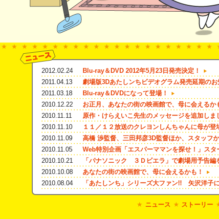
2012.02.24
Blu-ray＆DVD 2012年5月23日発売決定！
2011.04.13
劇場版3Dあたしンちビデオグラム発売延期のお
2011.03.18
Blu-ray＆DVDになって登場！
2010.12.22
お正月、あなたの街の映画館で、母に会えるか
2010.11.11
原作・けらえいこ先生のメッセージを追加しま
2010.11.10
１１／１２放送のクレヨンしんちゃんに母が登
2010.11.09
高橋 渉監督、三田邦彦3D監督ほか、スタッフ
2010.11.05
Web特別企画「エスパーママンを探せ！」スタ
2010.10.21
「パナソニック ３Ｄビエラ」で劇場用予告編
2010.10.08
あなたの街の映画館で、母に会えるかも！
2010.08.04
「あたしンち」シリーズ大ファン!! 矢沢洋子
ニュース
ストーリー